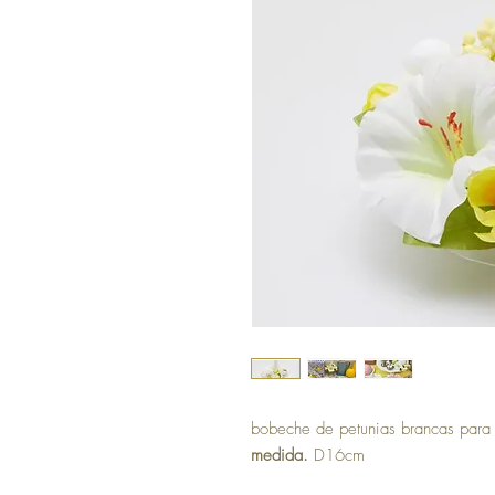
bobeche de petunias brancas para c
medida.
D16cm