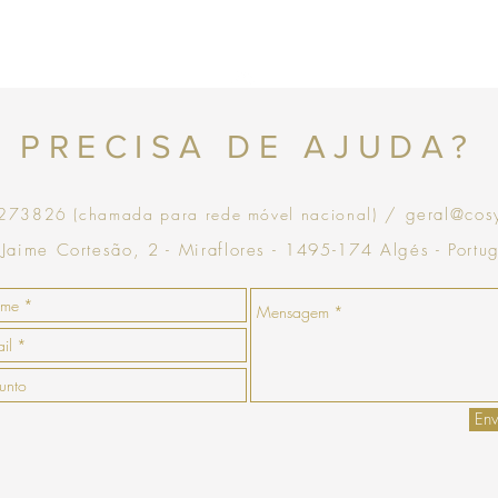
com validade de 30 dias
Topo
PRECISA DE AJUDA?
73826 (chamada para rede móvel nacional)
/ geral@cos
 Jaime Cortesão, 2 - Miraflores - 1495-174 Algés - Portu
Env