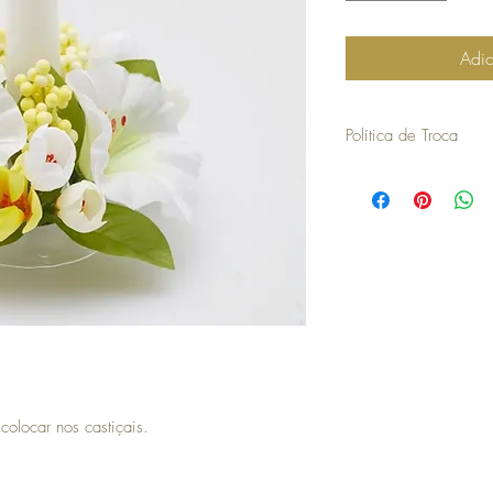
Adic
Política de Troca
30 dias a contar da dat
troca ou devolução.
para efetuar a troca é o
compra.
os artigos não podem ter
devolvidos exatamente
embalagem.
não aceitamos trocas o
em stock e têm de ser 
no caso de encomendas 
responsabilidade do cli
para efetuar a devoluç
seguintes com o envio 
olocar nos castiçais.
a COSY não efetua devo
no momento da devoluçã
que goste, a COSY emiti