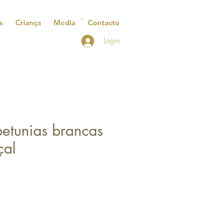
s
Criança
Media
Contacto
Login
etunias brancas
çal