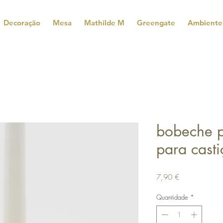
Decoração
Mesa
Mathilde M
Greengate
Ambiente
bobeche p
para casti
Preço
7,90 €
Quantidade
*