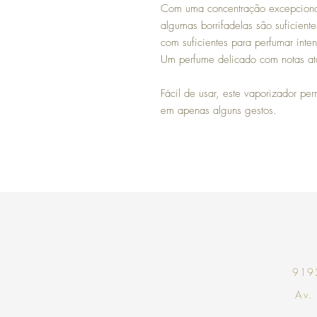
Com uma concentração excepciona
algumas borrifadelas são suficient
com suficientes para perfumar int
Um perfume delicado com notas ata
Fácil de usar, este vaporizador per
em apenas alguns gestos.
9192
Av.