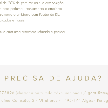
l de 20% de perfume na sua composição,
com validade de 30 dias
es para perfumar intensamente o ambiente
ensamente o ambiente com Poudre de Riz.
lcadas e florais.
mite criar uma atmosfera refinada e pessoal
Topo
PRECISA DE AJUDA?
73826 (chamada para rede móvel nacional)
/ geral@cos
 Jaime Cortesão, 2 - Miraflores - 1495-174 Algés - Portu