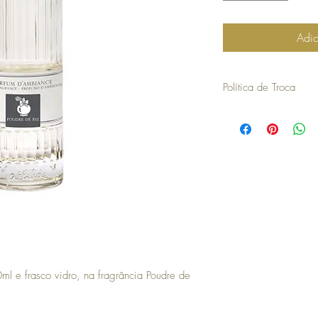
Adic
Política de Troca
30 dias a contar da dat
troca ou devolução.
para efetuar a troca é o
compra.
os artigos não podem ter
devolvidos exatamente
embalagem.
não aceitamos trocas o
em stock e têm de ser 
no caso de encomendas 
responsabilidade do cli
para efetuar a devoluç
seguintes com o envio 
l e frasco vidro, na fragrância Poudre de
a COSY não efetua devo
no momento da devoluçã
que goste, a COSY emiti