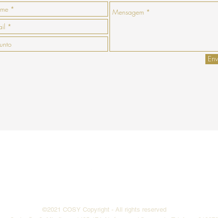
Env
enda
Pagamento
Envio
Termos e
Do Not Sell My Personal Information
©2021 COSY
Copyright
- All rights reserved