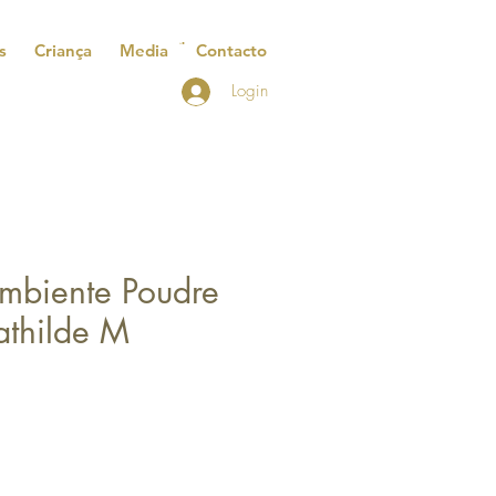
s
Criança
Media
Contacto
Login
mbiente Poudre
athilde M