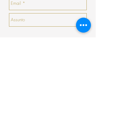
numerário.
no momento da devolução/troca, caso não
haja nenhuma peça que goste, a COSY
emitirá um talão no valor da sua devolução
com validade de 30 dias seguidos (que não
serão prorrogados).
Enviar
Encomenda
Pagamento