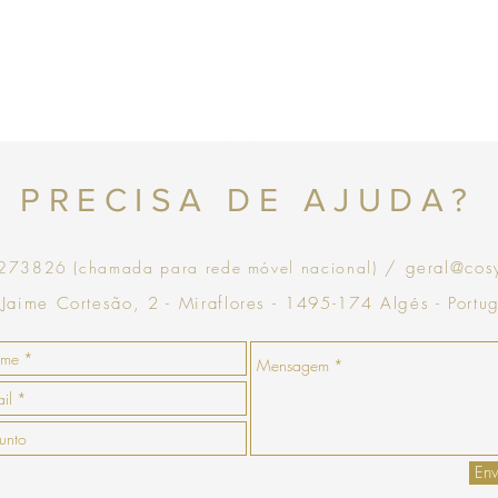
Topo
PRECISA DE AJUDA?
73826 (chamada para rede móvel nacional)
/ geral@cos
 Jaime Cortesão, 2 - Miraflores - 1495-174 Algés - Portu
Env