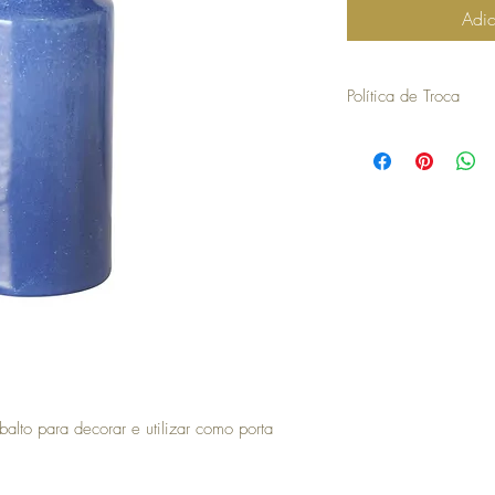
Adic
Política de Troca
30 dias a contar da dat
troca ou devolução.
para efetuar a troca é o
compra.
os artigos não podem ter
devolvidos exatamente
embalagem.
não aceitamos trocas o
em stock e têm de ser 
no caso de encomendas 
responsabilidade do cli
para efetuar a devoluç
seguintes com o envio 
a COSY não efetua devo
lto para decorar e utilizar como porta
no momento da devoluçã
que goste, a COSY emiti
com validade de 30 dias