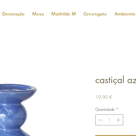
Decoração
Mesa
Mathilde M
Greengate
Ambiente
castiçal a
Preço
19,90 €
Quantidade
*