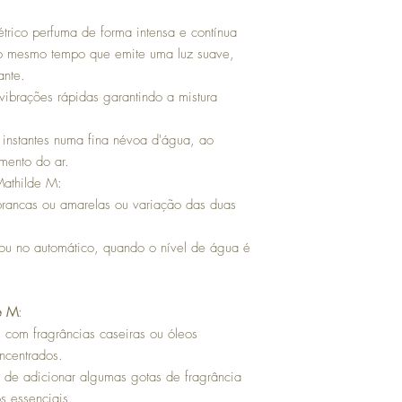
com validade de 30 dias
létrico perfuma de forma intensa e contínua
o mesmo tempo que emite uma luz suave,
ante.
 vibrações rápidas garantindo a mistura
 instantes numa fina névoa d'água, ao
mento do ar.
 Mathilde M:
brancas ou amarelas ou variação das duas
ou no automático, quando o nível de água é
e M
:
 com fragrâncias caseiras ou óleos
ncentrados.
 de adicionar algumas gotas de fragrância
s essenciais.