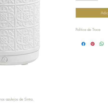
Adic
Política de Troca
30 dias a contar da dat
troca ou devolução.
para efetuar a troca é o
compra.
os artigos não podem ter
devolvidos exatamente
embalagem.
não aceitamos trocas o
em stock e têm de ser 
no caso de encomendas 
responsabilidade do cli
para efetuar a devoluç
seguintes com o envio 
a COSY não efetua devo
nos azulejos de Sintra.
no momento da devoluçã
que goste, a COSY emiti