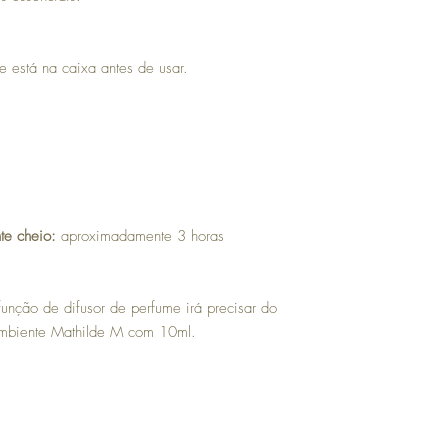
e está na caixa antes de usar.
nte cheio:
aproximadamente 3 horas
função de difusor de perfume irá precisar do
ambiente Mathilde M com 10ml.