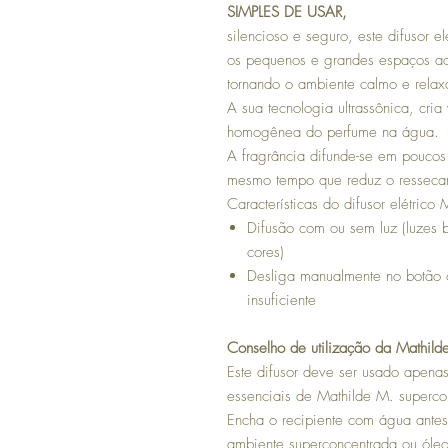
SIMPLES DE USAR,
silencioso e seguro, este difusor e
os pequenos e grandes espaços a
tornando o ambiente calmo e relax
A sua tecnologia ultrassônica, cria
homogênea do perfume na água.
A fragrância difunde-se em poucos
mesmo tempo que reduz o resseca
Características do difusor elétrico
Difusão com ou sem luz (luzes 
cores)
Desliga manualmente no botão 
insuficiente
Conselho de utilização da Mathild
Este difusor deve ser usado apenas
essenciais de Mathilde M. superco
Encha o recipiente com água antes
ambiente superconcentrada ou óleo