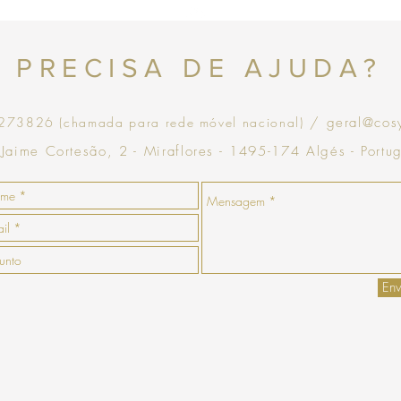
Topo
PRECISA DE AJUDA?
73826 (chamada para rede móvel nacional)
/ geral@cos
 Jaime Cortesão, 2 - Miraflores - 1495-174 Algés - Portu
Env