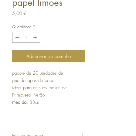
papel limões
Preço
5,00 €
Quantidade
*
Adicionar ao carrinho
pacote de 20 unidades de
guardanapos de papel.
ideal para as suas mesas de
Primavera - Verão .
medida.
33cm
Política de Troca