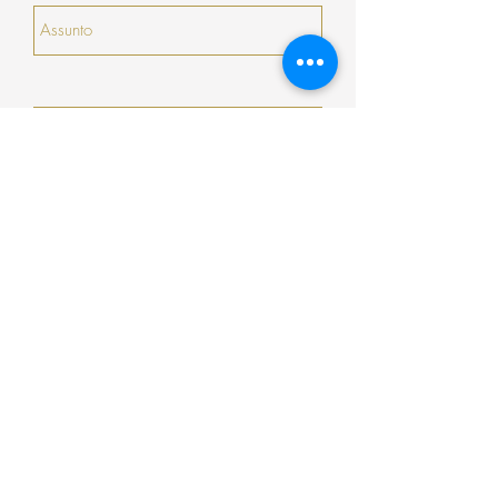
serão prorrogados).
Enviar
Encomenda
Pagamento
Envio