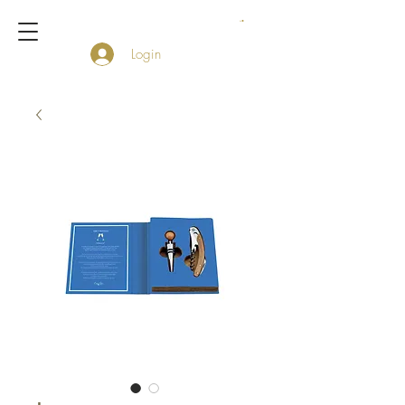
Login