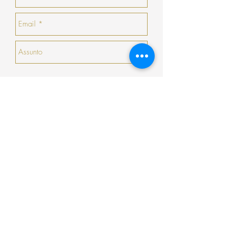
no momento da devolução/troca, caso não
haja nenhuma peça que goste, a COSY
emitirá um talão no valor da sua devolução
com validade de 30 dias seguidos (que não
serão prorrogados).
Enviar
Encomenda