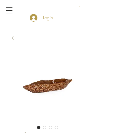
Login