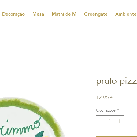
Decoração
Mesa
Mathilde M
Greengate
Ambiente
prato piz
Preço
17,90 €
Quantidade
*