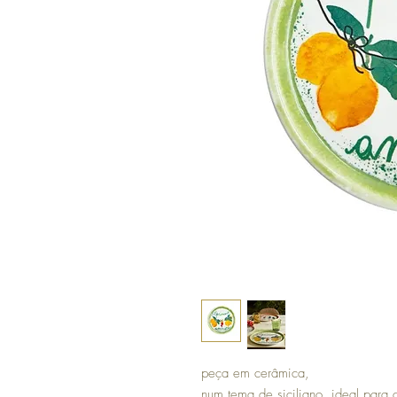
peça em cerâmica,
num tema de siciliano, ideal para