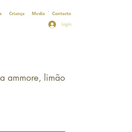
s
Criança
Media
Contacto
Login
za ammore, limão