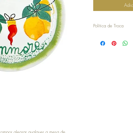
Adic
Política de Troca
30 dias a contar da dat
troca ou devolução.
para efetuar a troca é o
compra.
os artigos não podem ter
devolvidos exatamente
embalagem.
não aceitamos trocas o
em stock e têm de ser 
no caso de encomendas 
responsabilidade do cli
para efetuar a devoluç
seguintes com o envio 
a COSY não efetua devo
no momento da devoluçã
que goste, a COSY emiti
com validade de 30 dias
 compor alegrar qualquer a mesa de