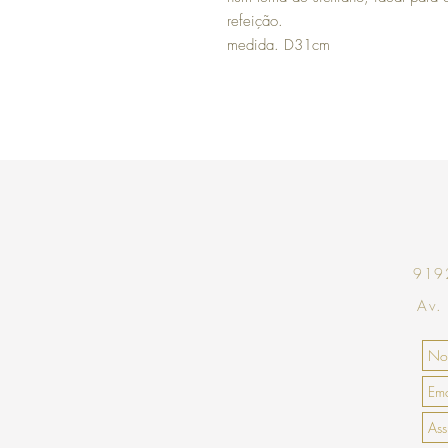
refeição.
medida. D31cm
9192
Av.