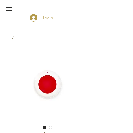
Login