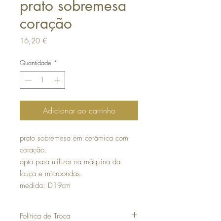
prato sobremesa
coração
Preço
16,20 €
Quantidade
*
Adicionar ao carrinho
prato sobremesa em cerâmica com
coração.
apto para utilizar na máquina da
louça e microondas.
medida: D19cm
Política de Troca