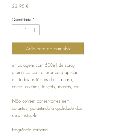
Preço
23,95 €
Quantidade
*
Adicionar ao carrinho
embalagem com 500ml de spray
aromático com difusor para aplicar
em todos os têxteis da sua casa,
como: cortinas, lençóis, mantas, etc.
Não contém conservantes nem
corantes, garantindo a qualidade dos
seus têxteis-lar.
Fragrância Verbena