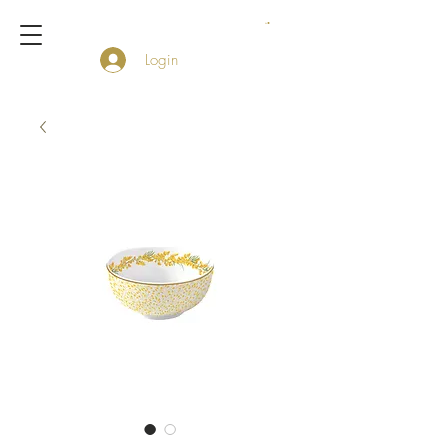
Login