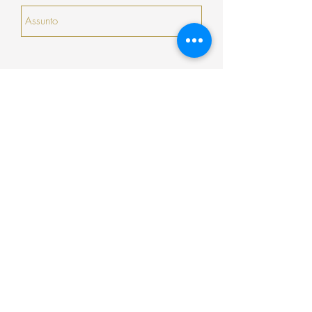
serão prorrogados).
Enviar
Encomenda
Pagamento
Envio