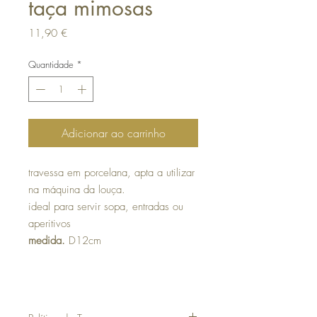
taça mimosas
Preço
11,90 €
Quantidade
*
Adicionar ao carrinho
travessa em porcelana, apta a utilizar
na máquina da louça.
ideal para servir sopa, entradas ou
aperitivos
medida.
D12cm