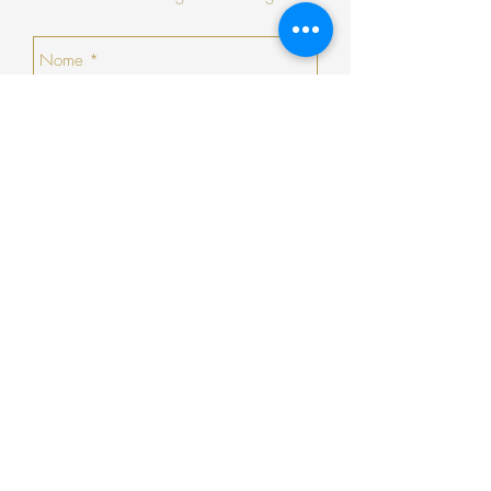
numerário.
no momento da devolução/troca, caso não
haja nenhuma peça que goste, a COSY
emitirá um talão no valor da sua devolução
com validade de 30 dias seguidos (que não
serão prorrogados).
Enviar