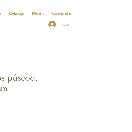
s
Criança
Media
Contacto
Login
os páscoa,
cm
reço
romocional