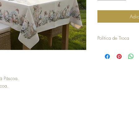
Adic
Política de Troca
30 dias a contar da dat
troca ou devolução.
para efetuar a troca é o
compra.
os artigos não podem ter
 à Páscoa.
devolvidos exatamente
embalagem.
scoa.
não aceitamos trocas o
em stock e têm de ser 
Troca de artigos de Pá
no caso de encomendas 
responsabilidade do cli
para efetuar a devoluç
seguintes com o envio 
a COSY não efetua devo
no momento da devoluçã