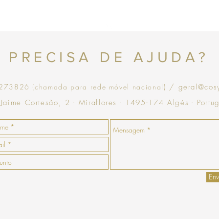
que goste, a COSY emiti
com validade de 30 dias
Topo
PRECISA DE AJUDA?
73826 (chamada para rede móvel nacional)
/ geral@cos
 Jaime Cortesão, 2 - Miraflores - 1495-174 Algés - Portu
Env