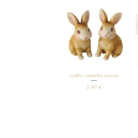
Visualização rápida
coelho castanho pousar
Preço
5,90 €