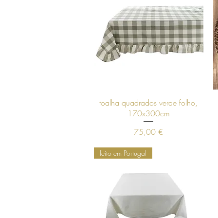
Visualização rápida
toalha quadrados verde folho,
170x300cm
Preço
75,00 €
feito em Portugal