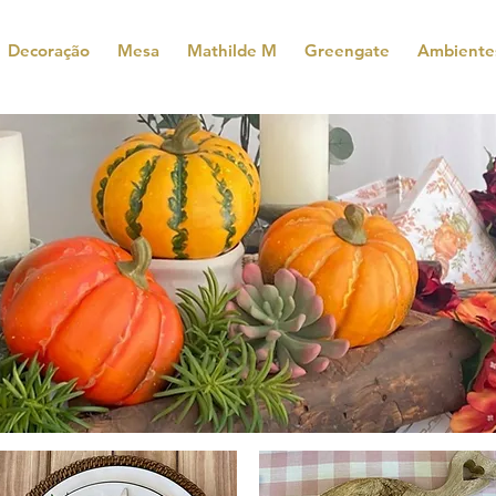
Decoração
Mesa
Mathilde M
Greengate
Ambiente