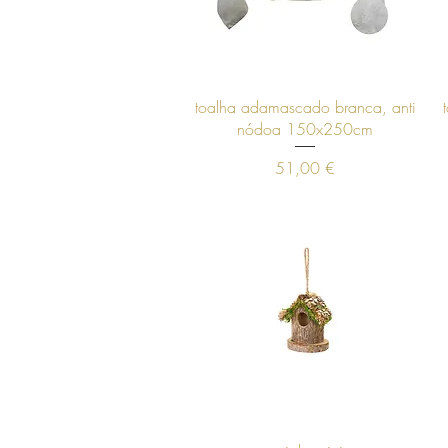
Visualização rápida
toalha adamascado branca, anti
nódoa 150x250cm
Preço
51,00 €