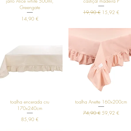
Visualização rápida
Visualização rápida
jarro Alice white 500ml,
castiçal madeira P
Greengate
Preço normal
Preço promoci
19,90 €
15,92 €
Preço
14,90 €
Visualização rápida
Visualização rápida
toalha encerada cru
toalha Anette 160x200cm
170x240cm
Preço normal
Preço promoci
74,90 €
59,92 €
Preço
85,90 €