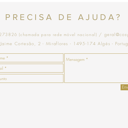
Topo
PRECISA DE AJUDA?
73826 (chamada para rede móvel nacional)
/ geral@cos
 Jaime Cortesão, 2 - Miraflores - 1495-174 Algés - Portu
Env