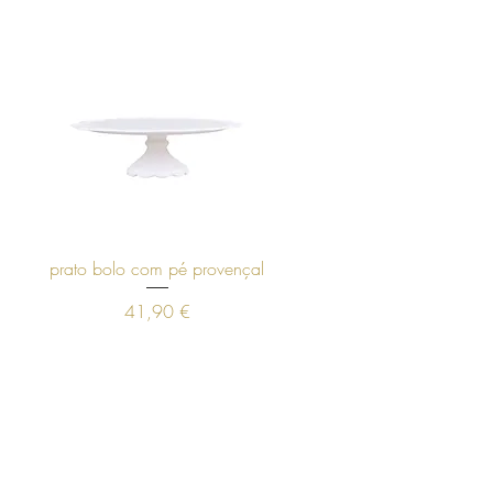
Visualização rápida
prato bolo com pé provençal
Preço
41,90 €