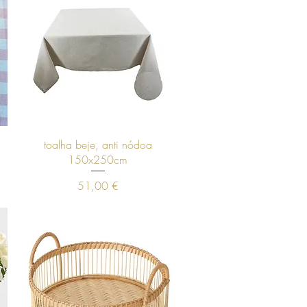
Visualização rápida
toalha beje, anti nódoa
150x250cm
Preço
51,00 €