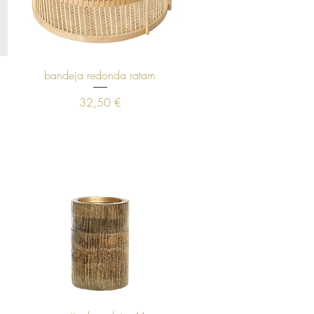
Visualização rápida
bandeja redonda ratam
Preço
32,50 €