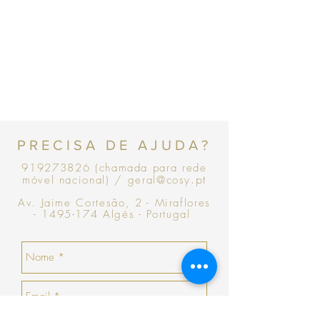
Topo
PRECISA DE AJUDA?
919273826
(chamada para rede
.pt
móvel nacional)
/ geral@cosy
Av. Jaime Cortesão, 2 - Miraflores
-
1495-174
Algés - Portugal