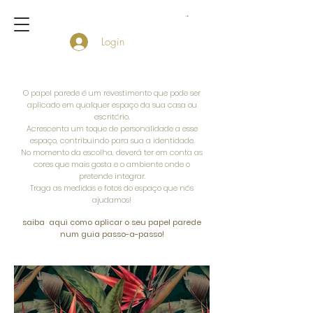
Login
O papel parede é um revestimento que pode ser
aplicado em qualquer espaço da sua casa ou
escritório.
Acrescenta um toque de personalidade a esse
espaço, contribuindo para sua a identidade.
No momento da escolha, deverá ter em conta as
cores que mais gosta e o ambiente onde o
pretende integrar.
Traga as medidas e fotos do espaço que nós
ajudamos!
saiba aqui como aplicar o seu papel parede
num guia passo-a-passo!