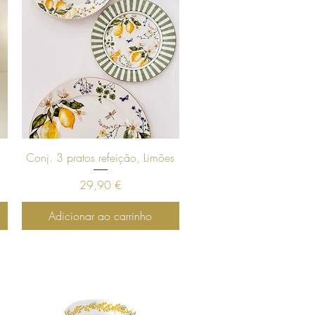
Visualização rápida
Conj. 3 pratos refeição, Limões
Preço
29,90 €
Adicionar ao carrinho