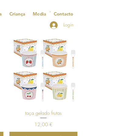
s
Criança
Media
Contacto
Login
Visualização rápida
taça gelado frutas
Preço
12,00 €