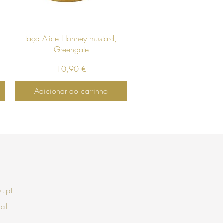
Visualização rápida
taça Alice Honney mustard,
Greengate
Preço
10,90 €
Adicionar ao carrinho
.pt
y
gal