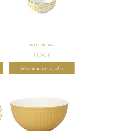
Visualização rápida
taça mimosas
Preço
11,90 €
Adicionar ao carrinho