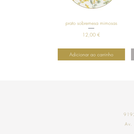
Visualização rápida
prato sobremesa mimosas
Preço
12,00 €
Adicionar ao carrinho
9192
Av.