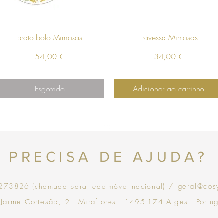
Visualização rápida
Visualização rápida
prato bolo Mimosas
Travessa Mimosas
Preço
Preço
54,00 €
34,00 €
Esgotado
Adicionar ao carrinho
Topo
PRECISA DE AJUDA?
73826 (chamada para rede móvel nacional)
/ geral@cos
 Jaime Cortesão, 2 - Miraflores - 1495-174 Algés - Portu