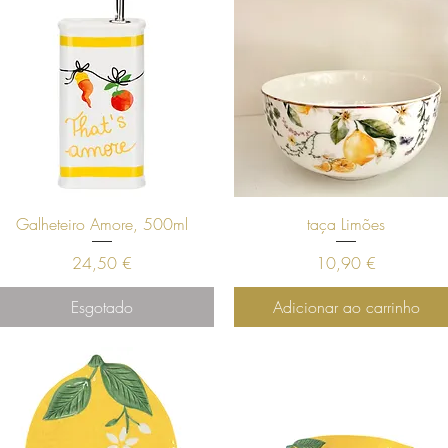
Visualização rápida
Visualização rápida
Galheteiro Amore, 500ml
taça Limões
Preço
Preço
24,50 €
10,90 €
Esgotado
Adicionar ao carrinho