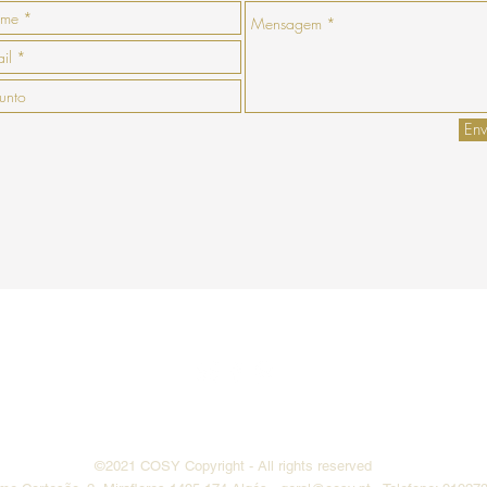
Env
enda
Pagamento
Envio
Termos e
Do Not Sell My Personal Information
©2021 COSY
Copyright
- All rights reserved