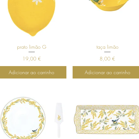
Visualização rápida
Visualização rápida
prato limão G
taça limão
Preço
Preço
19,00 €
8,00 €
Adicionar ao carrinho
Adicionar ao carrinho