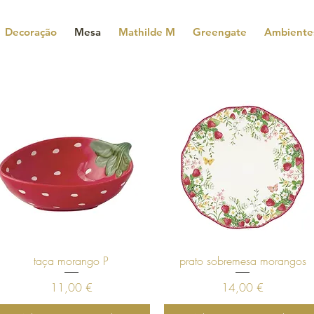
Decoração
Mesa
Mathilde M
Greengate
Ambiente
Visualização rápida
Visualização rápida
taça morango P
prato sobremesa morangos
Preço
Preço
11,00 €
14,00 €