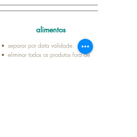
alimentos
separar por data validade.
eliminar todos os produtos fora de
validade (há mais de 1 mês)
organizar por categoria de
produto;
lavar e limpar os armários e
gavetas;
organizar e arrumar por ordem de
consumo e utilização.