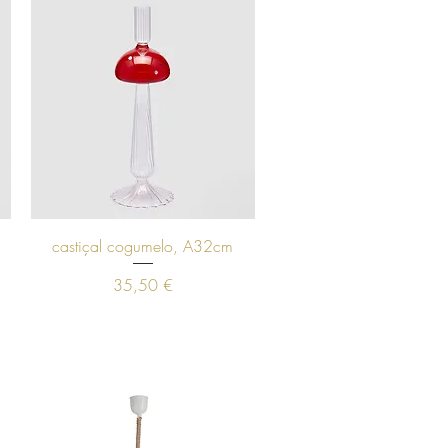
Visualização rápida
castiçal cogumelo, A32cm
Preço
35,50 €