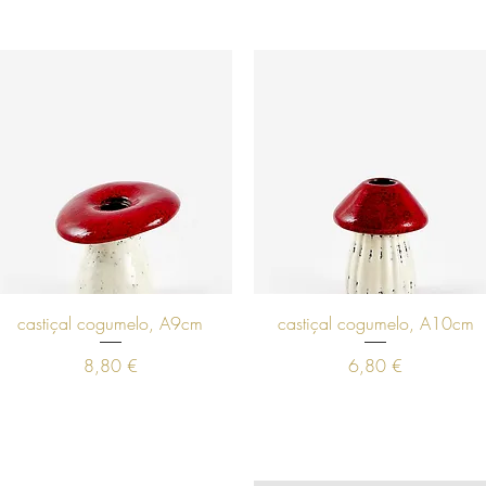
Visualização rápida
Visualização rápida
castiçal cogumelo, A9cm
castiçal cogumelo, A10cm
Preço
Preço
8,80 €
6,80 €