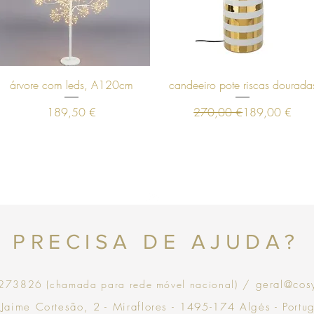
Visualização rápida
Visualização rápida
árvore com leds, A120cm
candeeiro pote riscas dourada
Preço
Preço normal
Preço promoci
189,50 €
270,00 €
189,00 €
Topo
PRECISA DE AJUDA?
73826 (chamada para rede móvel nacional)
/ geral@cos
 Jaime Cortesão, 2 - Miraflores - 1495-174 Algés - Portu