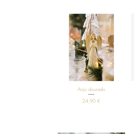
Visualização rápida
Anjo dourado
Preço
24,90 €