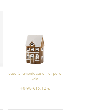
Visualização rápida
casa Chamonix castanha, porta
vela
Preço normal
Preço promocional
18,90 €
15,12 €