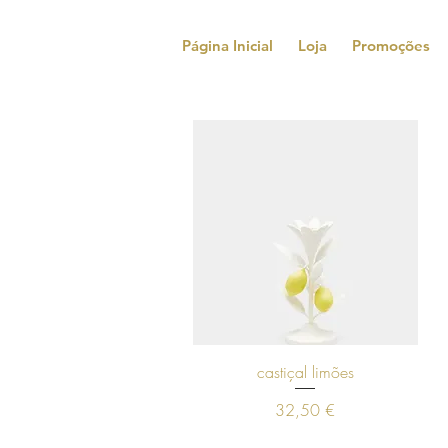
Página Inicial
Loja
Promoções
Visualização rápida
castiçal limões
Preço
32,50 €