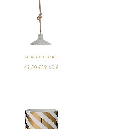
Visualização rápida
candeeiro beach
Preço normal
Preço promocional
49,50 €
39,60 €