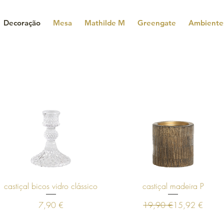
Decoração
Mesa
Mathilde M
Greengate
Ambiente
Visualização rápida
Visualização rápida
castiçal bicos vidro clássico
castiçal madeira P
Preço
Preço normal
Preço promoci
7,90 €
19,90 €
15,92 €