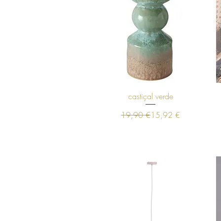
Visualização rápida
castiçal verde
Preço normal
Preço promocional
19,90 €
15,92 €