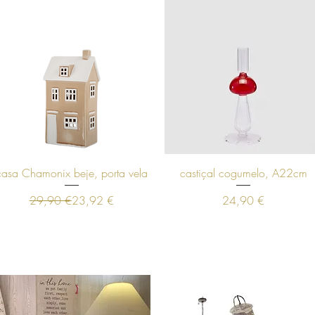
Visualização rápida
Visualização rápida
casa Chamonix beje, porta vela
castiçal cogumelo, A22cm
Preço normal
Preço promocional
Preço
29,90 €
23,92 €
24,90 €