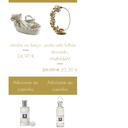
ratinha no berço
porta vela folhas
dourado,
Preço
24,90 €
MathildeM
Preço normal
Preço promocional
29,00 €
20,30 €
Adicionar ao
Adicionar ao
carrinho
carrinho