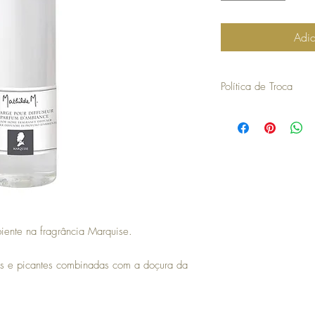
Adic
Política de Troca
30 dias a contar da dat
troca ou devolução.
para efetuar a troca é o
compra.
os artigos não podem ter
devolvidos exatamente
embalagem.
não aceitamos trocas o
em stock e têm de ser 
ente na fragrância Marquise.
no caso de encomendas 
responsabilidade do cli
para efetuar a devoluç
s e picantes combinadas com a doçura da
seguintes com o envio 
a COSY não efetua devo
no momento da devoluçã
que goste, a COSY emiti