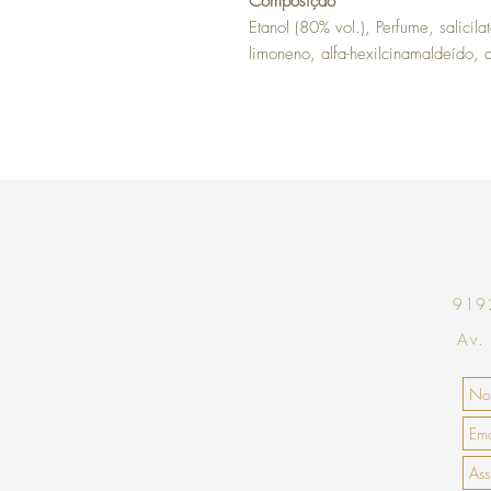
Composição
Etanol (80% vol.), Perfume, salicila
limoneno, alfa-hexilcinamaldeído, a
9192
Av.