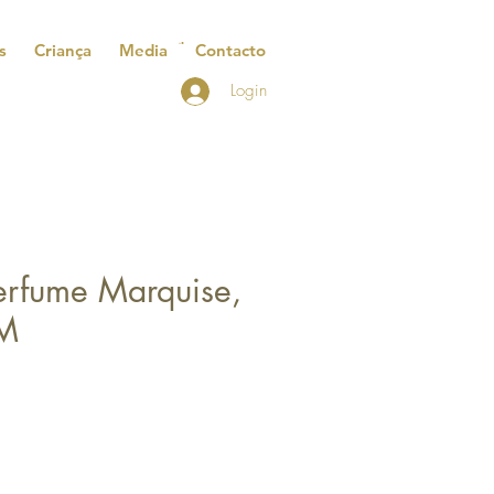
s
Criança
Media
Contacto
Login
erfume Marquise,
 M