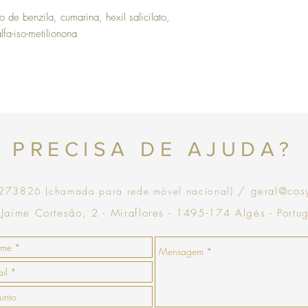
com validade de 30 dias
to de benzila, cumarina, hexil salicilato,
lfa-iso-metilionona
Topo
PRECISA DE AJUDA?
73826 (chamada para rede móvel nacional)
/ geral@cos
 Jaime Cortesão, 2 - Miraflores - 1495-174 Algés - Portu