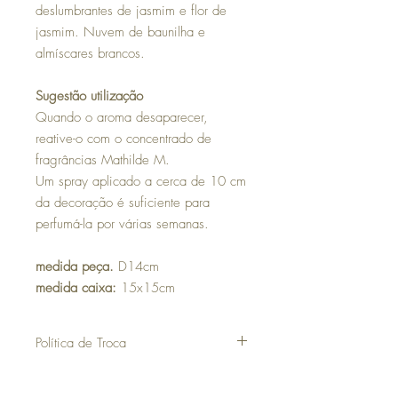
deslumbrantes de jasmim e flor de
jasmim. Nuvem de baunilha e
almíscares brancos.
Sugestão utilização
Quando o aroma desaparecer,
reative-o com o concentrado de
fragrâncias Mathilde M.
Um spray aplicado a cerca de 10 cm
da decoração é suficiente para
perfumá-la por várias semanas.
medida peça.
D14cm
medida caixa:
15x15cm
Política de Troca
30 dias a contar da data da compra para
poder efetuar uma troca ou devolução.