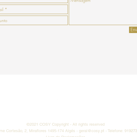
Env
enda
Pagamento
Envio
Termos e
Do Not Sell My Personal Information
©2021 COSY
Copyright
- All rights reserved
ime Cortesão, 2, Miraflores 1495-174 Algés -
geral@cosy.pt
- Telefone: 91927