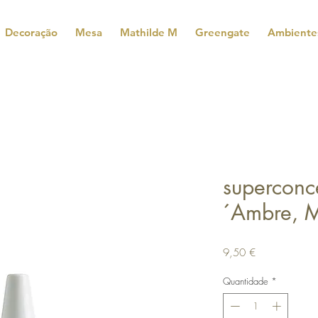
Decoração
Mesa
Mathilde M
Greengate
Ambiente
superconc
´Ambre, M
Preço
9,50 €
Quantidade
*