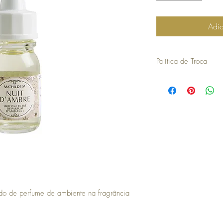
Adic
Política de Troca
30 dias a contar da dat
troca ou devolução.
para efetuar a troca é o
compra.
os artigos não podem ter
devolvidos exatamente
embalagem.
não aceitamos trocas o
em stock e têm de ser 
no caso de encomendas 
responsabilidade do cli
para efetuar a devoluç
seguintes com o envio 
do de perfume de ambiente na fragrância
a COSY não efetua devo
no momento da devoluçã
que goste, a COSY emiti