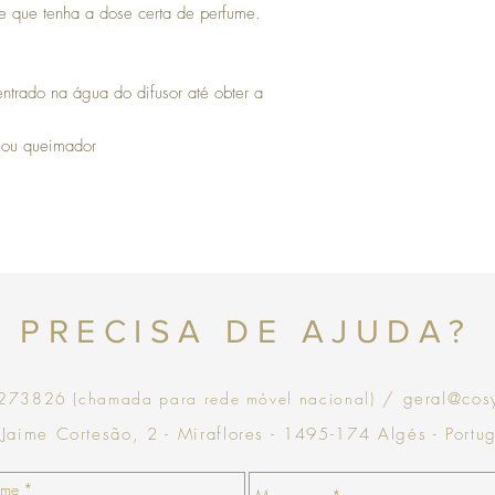
ite que tenha a dose certa de perfume.
com validade de 30 dias
ntrado na água do difusor até obter a
co ou queimador
Topo
PRECISA DE AJUDA?
73826 (chamada para rede móvel nacional)
/ geral@cos
 Jaime Cortesão, 2 - Miraflores - 1495-174 Algés - Portu