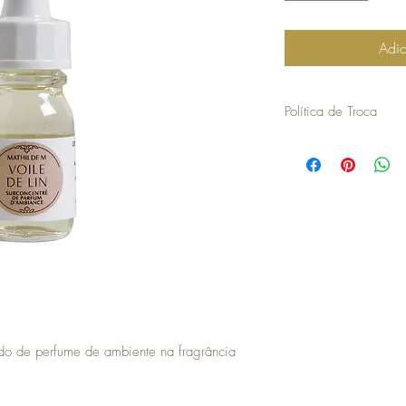
Adic
Política de Troca
30 dias a contar da dat
troca ou devolução.
para efetuar a troca é o
compra.
os artigos não podem ter
devolvidos exatamente
embalagem.
não aceitamos trocas o
em stock e têm de ser 
no caso de encomendas 
responsabilidade do cli
para efetuar a devoluç
seguintes com o envio 
do de perfume de ambiente na fragrância
a COSY não efetua devo
no momento da devoluçã
que goste, a COSY emiti