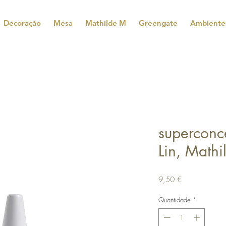
Decoração
Mesa
Mathilde M
Greengate
Ambiente
superconc
Lin, Math
Preço
9,50 €
Quantidade
*