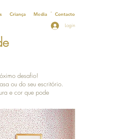
s
Criança
Media
Contacto
Login
ede
róximo desafio!
sa ou do seu escritório.
tura e cor que pode