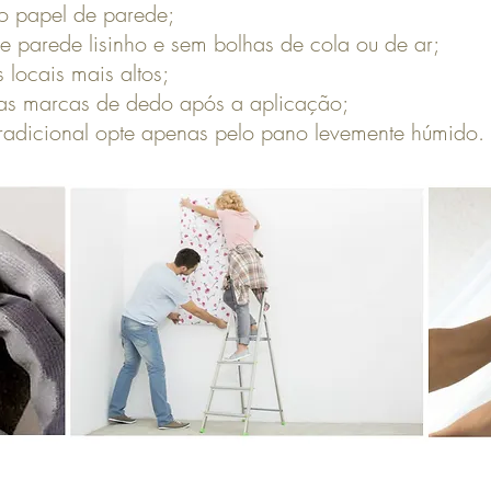
 o papel de parede;
e parede lisinho e sem bolhas de cola ou de ar;
locais mais altos;
 as marcas de dedo após a aplicação;
tradicional opte apenas pelo pano levemente húmido.
ão do papel de parede
ãos, chegou a hora de fazer a instalação do papel 
a ter uma visão geral da aplicação do papel de pare