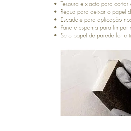
Tesoura e x-acto para cortar
Régua para deixar o papel d
Escadote para aplicação nos 
Pano e esponja para limpar
Se o papel de parede for o 
Passo a passo para aplicaç
Com todos os materiais em m
Siga este passo a passo par