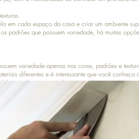
exturas.
stilo em cada espaço da casa e criar um ambiente supe
os padrões que possuem variedade, há muitas opções
ssuem variedade apenas nas cores, padrões e textur
teriais diferentes e é interessante que você conheça 
l de parede para o seu lar: