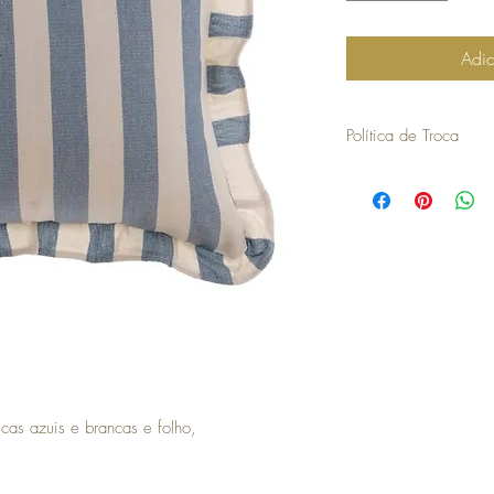
Adic
Política de Troca
30 dias a contar da dat
troca ou devolução.
para efetuar a troca é o
compra.
os artigos não podem ter
devolvidos exatamente
embalagem.
não aceitamos trocas o
em stock e têm de ser 
no caso de encomendas 
responsabilidade do cli
para efetuar a devoluç
seguintes com o envio 
as azuis e brancas e folho,
a COSY não efetua devo
no momento da devoluçã
que goste, a COSY emiti