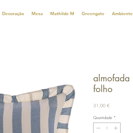
Decoração
Mesa
Mathilde M
Greengate
Ambiente
almofada 
folho
Preço
31,00 €
Quantidade
*