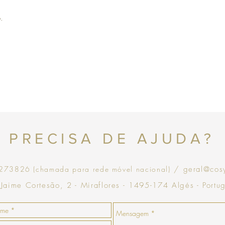
com validade de 30 dias
.
Topo
PRECISA DE AJUDA?
73826 (chamada para rede móvel nacional)
/ geral@cos
 Jaime Cortesão, 2 - Miraflores - 1495-174 Algés - Portu