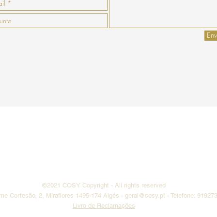
Env
enda
Pagamento
Envio
Termos e
Do Not Sell My Personal Information
©2021 COSY
Copyright
- All rights reserved
ime Cortesão, 2, Miraflores 1495-174 Algés -
geral@cosy.pt
- Telefone: 91927
Livro de Reclamações