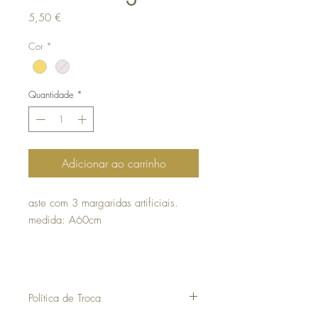
Preço
5,50 €
Cor
*
Quantidade
*
Adicionar ao carrinho
aste com 3 margaridas artificiais.
medida:
A60cm
Política de Troca