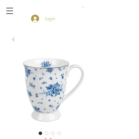
Login