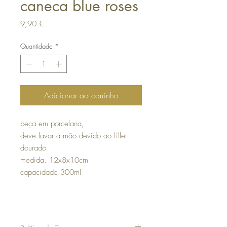
caneca blue roses
Preço
9,90 €
Quantidade
*
Adicionar ao carrinho
peça em porcelana,
deve lavar à mão devido ao fillet
dourado
medida. 12x8x10cm
capacidade.300ml