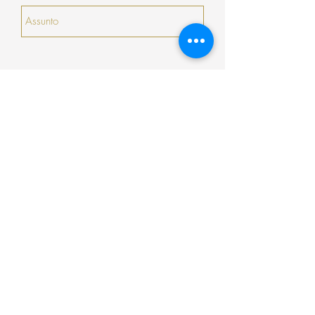
serão prorrogados).
Enviar
Encomenda
Pagamento
Envio