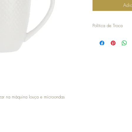
Adic
Política de Troca
30 dias a contar da dat
troca ou devolução.
para efetuar a troca é o
compra.
os artigos não podem ter
devolvidos exatamente
embalagem.
não aceitamos trocas o
em stock e têm de ser 
no caso de encomendas 
responsabilidade do cli
izar na máquina louça e microondas
para efetuar a devoluç
seguintes com o envio 
a COSY não efetua devo
no momento da devoluçã
que goste, a COSY emiti
com validade de 30 dias