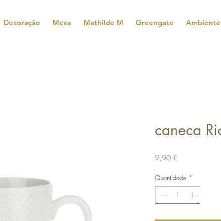
Decoração
Mesa
Mathilde M
Greengate
Ambiente
caneca Ri
Preço
9,90 €
Quantidade
*