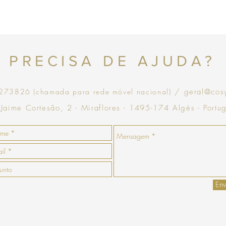
Topo
PRECISA DE AJUDA?
73826 (chamada para rede móvel nacional)
/ geral@cos
 Jaime Cortesão, 2 - Miraflores - 1495-174 Algés - Portu
Env