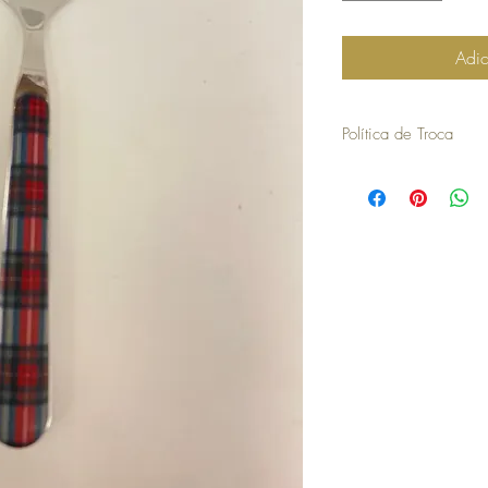
Adic
Política de Troca
30 dias a contar da dat
troca ou devolução.
para efetuar a troca é o
compra.
os artigos não podem ter
devolvidos exatamente
embalagem.
não aceitamos trocas o
em stock e têm de ser 
no caso de encomendas 
responsabilidade do cli
para efetuar a devoluç
seguintes com o envio 
a COSY não efetua devo
no momento da devoluçã
que goste, a COSY emiti