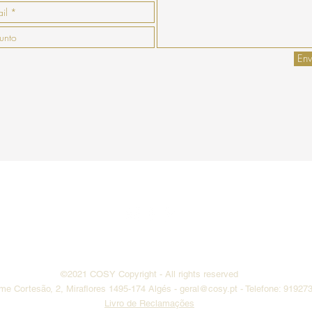
Env
enda
Pagamento
Envio
Termos e
Do Not Sell My Personal Information
©2021 COSY
Copyright
- All rights reserved
ime Cortesão, 2, Miraflores 1495-174 Algés -
geral@cosy.pt
- Telefone: 91927
Livro de Reclamações