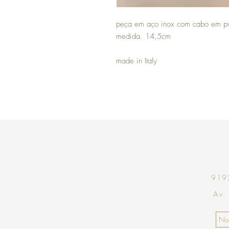
peça em aço inox com cabo em pvc
medida. 14,5cm
made in Italy
9192
Av.