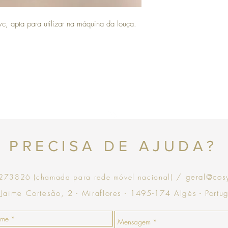
com validade de 30 dias
, apta para utilizar na máquina da louça.
Topo
PRECISA DE AJUDA?
73826 (chamada para rede móvel nacional)
/ geral@cos
 Jaime Cortesão, 2 - Miraflores - 1495-174 Algés - Portu