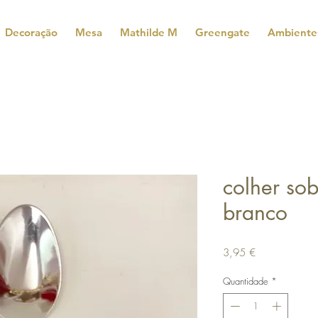
Decoração
Mesa
Mathilde M
Greengate
Ambiente
colher so
branco
Preço
3,95 €
Quantidade
*