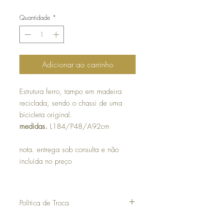
Quantidade
*
Adicionar ao carrinho
Estrutura ferro, tampo em madeira
reciclada, sendo o chassi de uma
bicicleta original.
medidas.
L184/P48/A92cm
nota. entrega sob consulta e não
incluída no preço
Política de Troca