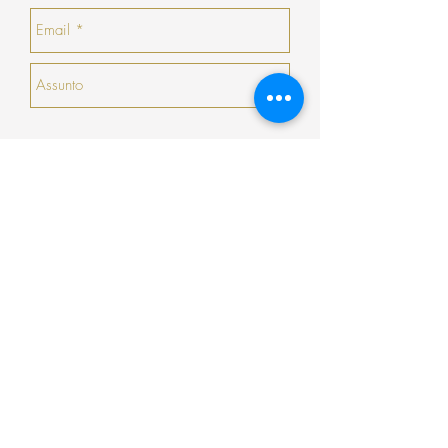
haja nenhuma peça que goste, a COSY
emitirá um talão no valor da sua devolução
com validade de 30 dias seguidos (que não
serão prorrogados).
Enviar
Encomenda
Pagamento