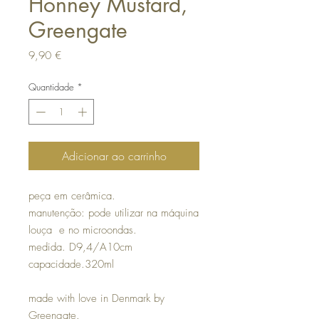
Honney Mustard,
Greengate
Preço
9,90 €
Quantidade
*
Adicionar ao carrinho
peça em cerâmica.
manutenção: pode utilizar na máquina
louça e no microondas.
medida. D9,4/A10cm
capacidade.320ml
made with love in Denmark by
Greengate.