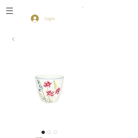
Login