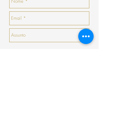
no momento da devolução/troca, caso não
haja nenhuma peça que goste, a COSY
emitirá um talão no valor da sua devolução
com validade de 30 dias seguidos (que não
serão prorrogados).
Enviar
Encomenda