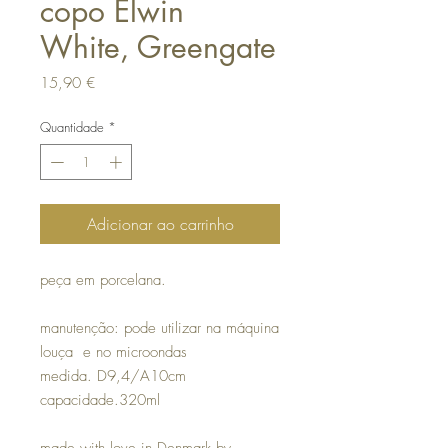
copo Elwin
White, Greengate
Preço
15,90 €
Quantidade
*
Adicionar ao carrinho
peça em porcelana.
manutenção: pode utilizar na máquina
louça e no microondas
medida. D9,4/A10cm
capacidade.320ml
made with love in Denmark by