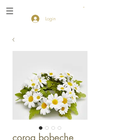
Login
coroa bobeche