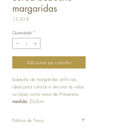
margaridas
Preço
13,50 €
Quantidade
*
Adicionar ao carrinho
bobeche de margaridas artificiais,
ideal para colocar e decorar as velas
ou taças numa mesa de Primavera.
medida.
D22cm
Política de Troca
30 dias a contar da data da compra para