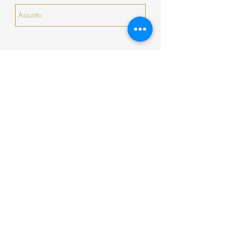
serão prorrogados).
Enviar
Encomenda
Pagamento
Envio