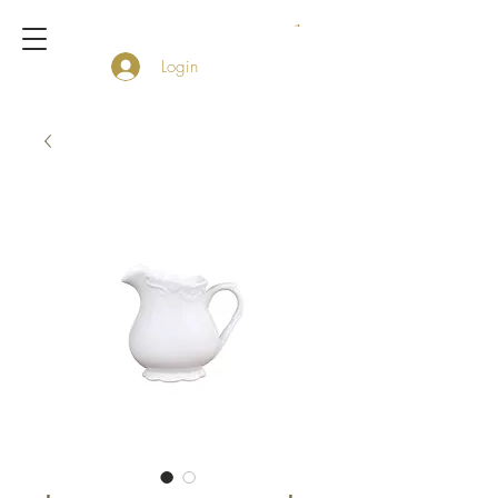
Login