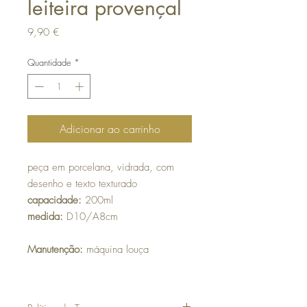
leiteira provençal
Preço
9,90 €
Quantidade
*
Adicionar ao carrinho
peça em porcelana, vidrada, com
desenho e texto texturado
capacidade:
200ml
medida:
D10/A8cm
Manutenção:
máquina louça