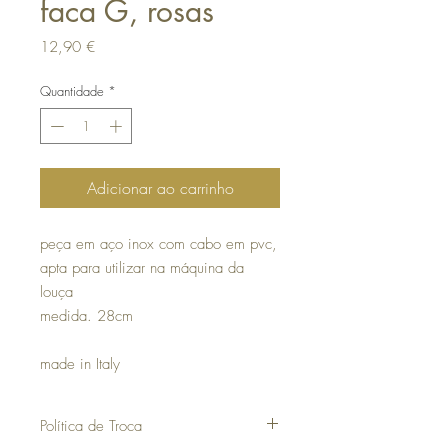
faca G, rosas
Preço
12,90 €
Quantidade
*
Adicionar ao carrinho
peça em aço inox com cabo em pvc,
apta para utilizar na máquina da
louça
medida. 28cm
made in Italy
Política de Troca