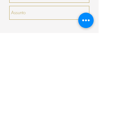
serão prorrogados).
Enviar
Encomenda
Pagamento
Envio