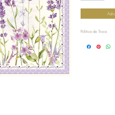
Adic
Política de Troca
30 dias a contar da dat
troca ou devolução.
para efetuar a troca é o
compra.
os artigos não podem ter
devolvidos exatamente
embalagem.
não aceitamos trocas o
em stock e têm de ser 
no caso de encomendas 
responsabilidade do cli
para efetuar a devoluç
seguintes com o envio 
a COSY não efetua devo
no momento da devoluçã
que goste, a COSY emiti