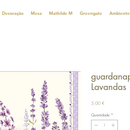
Decoração
Mesa
Mathilde M
Greengate
Ambiente
guardana
Lavandas
Preço
5,00 €
Quantidade
*