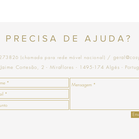
com validade de 30 dias
Topo
PRECISA DE AJUDA?
73826 (chamada para rede móvel nacional)
/ geral@cos
 Jaime Cortesão, 2 - Miraflores - 1495-174 Algés - Portu
Env