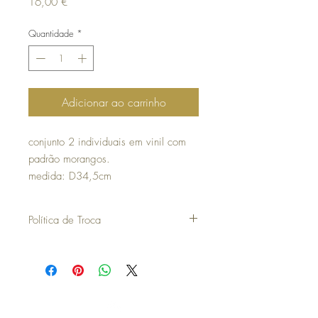
Preço
16,00 €
Quantidade
*
Adicionar ao carrinho
conjunto 2 individuais em vinil com
padrão morangos.
medida: D34,5cm
Política de Troca
30 dias a contar da data da compra para
poder efetuar uma troca ou devolução.
para efetuar a troca é obrigatória a
apresentação do talão de compra
os artigos não podem ter sido utilizados e
deverão ser devolvidos exatamente como