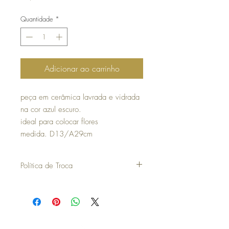
Quantidade
*
Adicionar ao carrinho
peça em cerâmica lavrada e vidrada
na cor azul escuro.
ideal para colocar flores
medida. D13/A29cm
Política de Troca
30 dias a contar da data da compra para
poder efetuar uma troca ou devolução.
para efetuar a troca é obrigatória a
apresentação do talão de compra.
os artigos não podem ter sido utilizados e