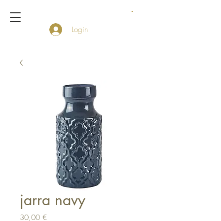
Login
jarra navy
Preço
30,00 €