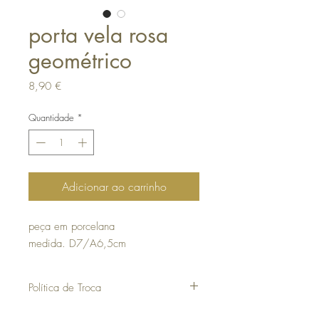
porta vela rosa
geométrico
Preço
8,90 €
Quantidade
*
Adicionar ao carrinho
peça em porcelana
medida. D7/A6,5cm
Política de Troca
10 dias úteis a contar da data da compra