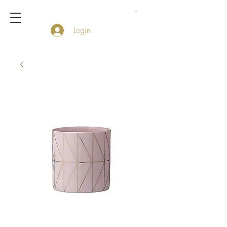
Login