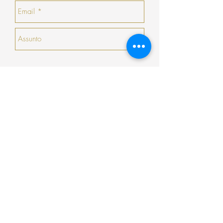
emitirá um talão no valor da sua devolução
com validade de 30 dias seguidos (que não
podem ser prorrogados
Enviar
Encomenda
Pagamento