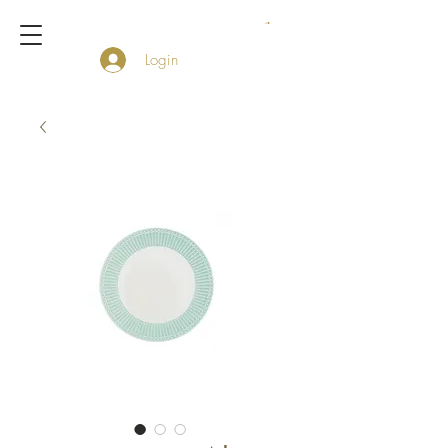
Login