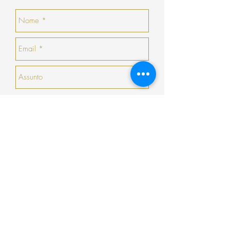
a COSY não efetua devoluções em
numerário.
no momento da devolução/troca, caso não
haja nenhuma peça que goste, a COSY
emitirá um talão no valor da sua devolução
com validade de 30 dias seguidos (que não
serão prorrogados).
Enviar