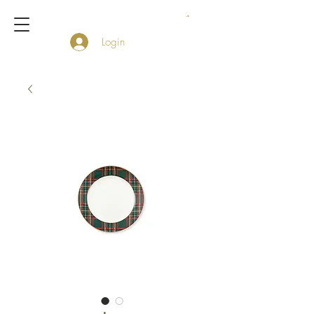
Login