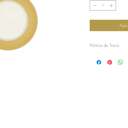
Adic
Política de Troca
30 dias a contar da dat
troca ou devolução.
para efetuar a troca é o
compra.
os artigos não podem ter
devolvidos exatamente
embalagem.
não aceitamos trocas o
em stock e têm de ser 
no caso de encomendas 
responsabilidade do cli
para efetuar a devoluç
seguintes com o envio 
a COSY não efetua devo