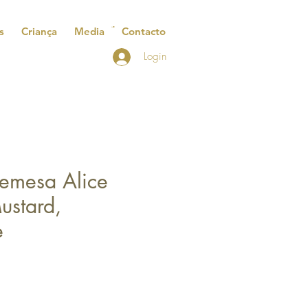
s
Criança
Media
Contacto
Login
remesa Alice
stard,
e