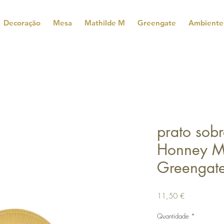
Decoração
Mesa
Mathilde M
Greengate
Ambiente
prato sob
Honney Mu
Greengat
Preço
11,50 €
Quantidade
*