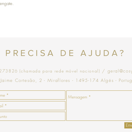
eengate.
no momento da devoluçã
que goste, a COSY emiti
com validade de 30 dias
Topo
PRECISA DE AJUDA?
73826 (chamada para rede móvel nacional)
/ geral@cos
 Jaime Cortesão, 2 - Miraflores - 1495-174 Algés - Portu
Env