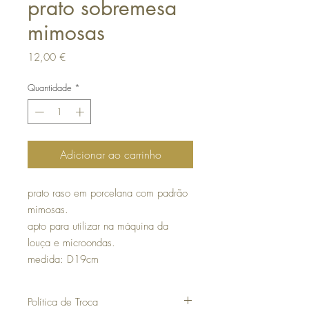
prato sobremesa
mimosas
Preço
12,00 €
Quantidade
*
Adicionar ao carrinho
prato raso em porcelana com padrão
mimosas.
apto para utilizar na máquina da
louça e microondas.
medida: D19cm
Política de Troca