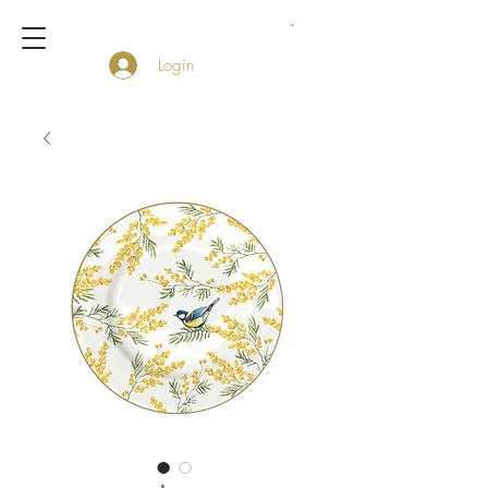
Login