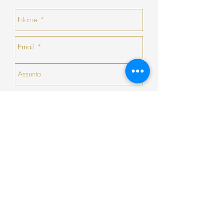
a COSY não efetua devoluções em
numerário.
no momento da devolução/troca, caso não
haja nenhuma peça que goste, a COSY
emitirá um talão no valor da sua devolução
com validade de 30 dias seguidos (que não
serão prorrogados).
Enviar