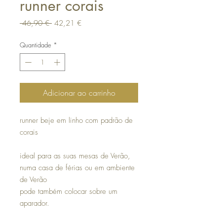
runner corais
Preço
Preço
 46,90 € 
42,21 €
normal
promocional
Quantidade
*
Adicionar ao carrinho
runner beje em linho com padrão de
corais
ideal para as suas mesas de Verão,
numa casa de férias ou em ambiente
de Verão
pode também colocar sobre um
aparador.