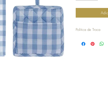
Adic
Política de Troca
30 dias a contar da dat
troca ou devolução.
para efetuar a troca é o
compra.
os artigos não podem ter
devolvidos exatamente
embalagem.
não aceitamos trocas o
em stock e têm de ser 
no caso de encomendas 
responsabilidade do cli
para efetuar a devoluç
seguintes com o envio 
a COSY não efetua devo
no momento da devoluçã
que goste, a COSY emiti