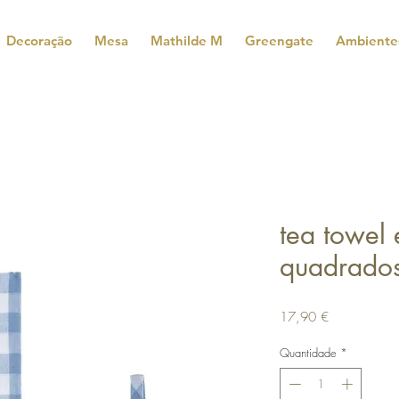
Decoração
Mesa
Mathilde M
Greengate
Ambiente
tea towel
quadrado
Preço
17,90 €
Quantidade
*