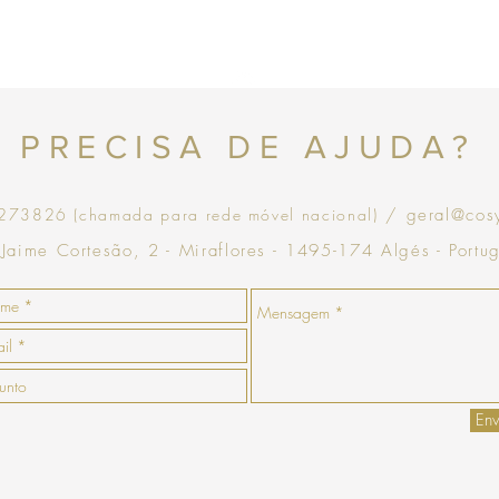
com validade de 30 dias
Topo
PRECISA DE AJUDA?
73826 (chamada para rede móvel nacional)
/ geral@cos
 Jaime Cortesão, 2 - Miraflores - 1495-174 Algés - Portu
Env