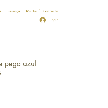
s
Criança
Media
Contacto
Login
 e pega azul
s