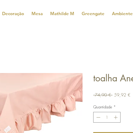
Decoração
Mesa
Mathilde M
Greengate
Ambiente
toalha An
Preço
P
 74,90 € 
59,92 €
normal
p
Quantidade
*