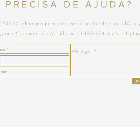
PRECISA DE AJUDA?
73826 (chamada para rede móvel nacional)
/ geral@cos
 Jaime Cortesão, 2 - Miraflores - 1495-174 Algés - Portu
Env
enda
Pagamento
Envio
Termos e