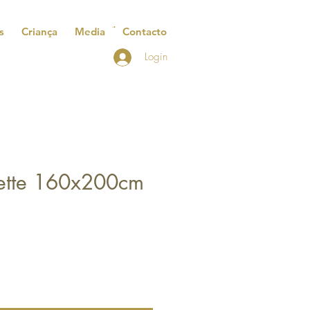
s
Criança
Media
Contacto
Login
ette 160x200cm
reço
romocional