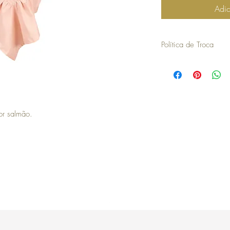
Adic
Política de Troca
30 dias a contar da dat
troca ou devolução.
para efetuar a troca é o
compra.
os artigos não podem ter
devolvidos exatamente
or salmão.
embalagem.
não aceitamos trocas o
em stock e têm de ser 
no caso de encomendas 
responsabilidade do cli
para efetuar a devoluç
seguintes com o envio 
a COSY não efetua devo
no momento da devoluçã
que goste, a COSY emiti
Topo
com validade de 30 dias