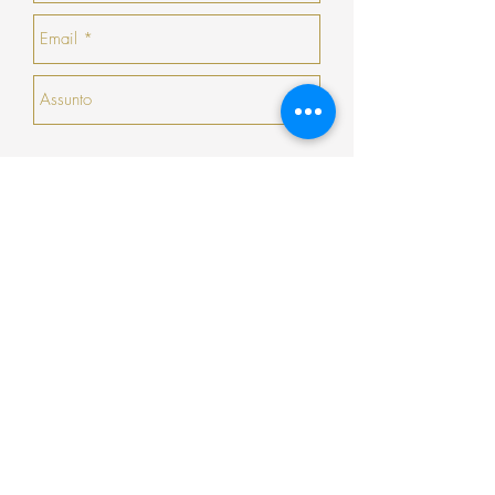
haja nenhuma peça que goste, a COSY
emitirá um talão no valor da sua devolução
com validade de 30 dias seguidos (que não
serão prorrogados).
Enviar
Encomenda
Pagamento