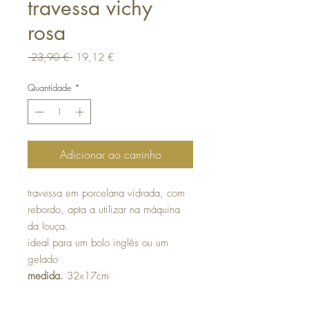
travessa vichy
rosa
Preço
Preço
 23,90 € 
19,12 €
normal
promocional
Quantidade
*
Adicionar ao carrinho
travessa em porcelana vidrada, com
rebordo, apta a utilizar na máquina
da louça.
ideal para um bolo inglês ou um
gelado
medida.
32x17cm