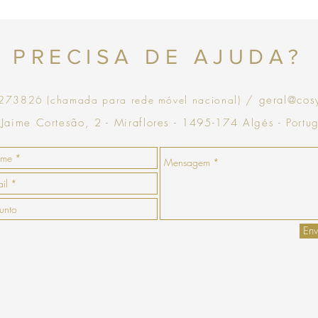
que goste, a COSY emiti
com validade de 30 dias
Topo
PRECISA DE AJUDA?
73826 (chamada para rede móvel nacional)
/ geral@cos
 Jaime Cortesão, 2 - Miraflores - 1495-174 Algés - Portu
Env