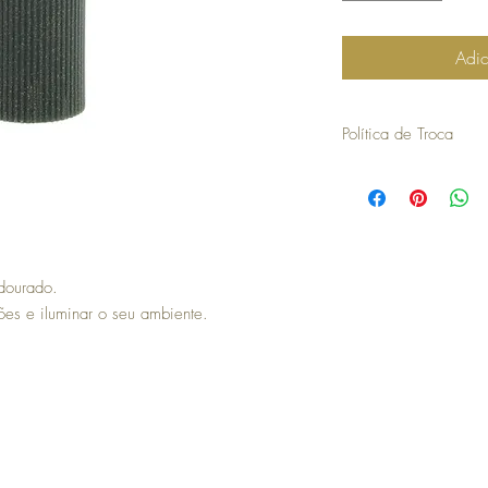
Adic
Política de Troca
30 dias a contar da dat
troca ou devolução.
para efetuar a troca é o
compra.
os artigos não podem ter
 dourado.
devolvidos exatamente
ções e iluminar o seu ambiente.
embalagem.
não aceitamos trocas o
em stock e têm de ser 
no caso de encomendas 
responsabilidade do cli
para efetuar a devoluç
seguintes com o envio 
a COSY não efetua devo
no momento da devoluçã