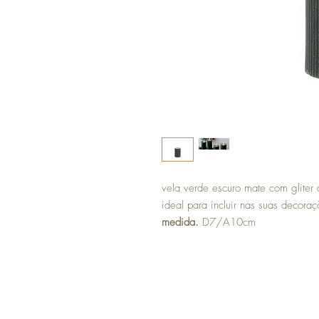
vela verde escuro mate com gliter
ideal para incluir nas suas decora
medida.
D7/A10cm