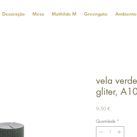
Decoração
Mesa
Mathilde M
Greengate
Ambiente
vela verd
gliter, A1
Preço
9,50 €
Quantidade
*